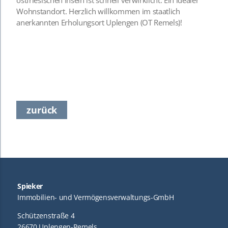
ostfriesischen Inseln ist schnell verwirklicht. Ein idealer
Wohnstandort. Herzlich willkommen im staatlich
anerkannten Erholungsort Uplengen (OT Remels)!
zurück
Spieker
Immobilien- und Vermögensverwaltungs-GmbH
Schützenstraße 4
26670 Uplengen-Remels